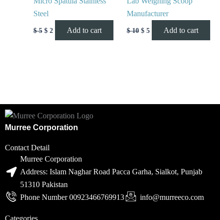
Micro Spatula Stainless
Lab Weighing Scoop
Steel
Manufacturer
Add to cart
Add to cart
$
5
$
2
$
10
$
5
Murree Corporation
Contact Detail
Murree Corporation
Address: Islam Naghar Road Pacca Garha, Sialkot, Punjab
51310 Pakistan
Phone Number 00923466769913
info@murreeco.com
Categories