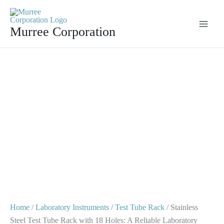
Skip
Stainless
Original
Current
Sale!
to
Steel
price
price
Murree Corporation
content
Test
was:
is:
Tube
$ 50.
$ 25.
Rack
with
18
Holes:
A
Reliable
Laboratory
Essential
quantity
Home
/
Laboratory Instruments
/
Test Tube Rack
/ Stainless
Steel Test Tube Rack with 18 Holes: A Reliable Laboratory