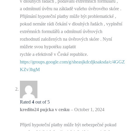
v dlouhých řadách , podávání extrémních formulářů ,
a odmítnutí úvěru na základě vašeho úvěrového skóre .
Přijímání hypoteční platby může být problematické ,
pokud nemáte rádi čekání v dlouhých řadách , vyplnění
extrémních formulářů a odmítnutí úvěrových
rozhodnutí založených na úvěrových skóre . Nyní
můžete svou hypotéku zaplatit
rychle a efektivně v České republice.
https://groups.google.com/g/sheasjkdcdjksaksda/c/4GGZ
KZv3hgM
Rated
4
out of 5
kredito24 pujcka v cesku
–
October 1, 2024
Přijetí hypoteční platby může být nebezpečné pokud