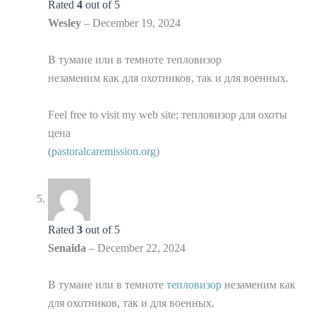
Rated
4
out of 5
Wesley
–
December 19, 2024
В тумане или в темноте тепловизор
незаменим как для охотников, так и для военных.
Feel free to visit my web site; тепловизор для охоты
цена
(
pastoralcaremission.org
)
Rated
3
out of 5
Senaida
–
December 22, 2024
В тумане или в темноте
тепловизор
незаменим как
для охотников, так и для военных.