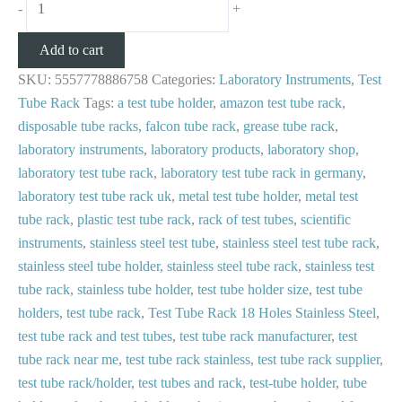
-
+
Add to cart
SKU:
5557778886758
Categories:
Laboratory Instruments
,
Test
Tube Rack
Tags:
a test tube holder
,
amazon test tube rack
,
disposable tube racks
,
falcon tube rack
,
grease tube rack
,
laboratory instruments
,
laboratory products
,
laboratory shop
,
laboratory test tube rack
,
laboratory test tube rack in germany
,
laboratory test tube rack uk
,
metal test tube holder
,
metal test
tube rack
,
plastic test tube rack
,
rack of test tubes
,
scientific
instruments
,
stainless steel test tube
,
stainless steel test tube rack
,
stainless steel tube holder
,
stainless steel tube rack
,
stainless test
tube rack
,
stainless tube holder
,
test tube holder size
,
test tube
holders
,
test tube rack
,
Test Tube Rack 18 Holes Stainless Steel
,
test tube rack and test tubes
,
test tube rack manufacturer
,
test
tube rack near me
,
test tube rack stainless
,
test tube rack supplier
,
test tube rack/holder
,
test tubes and rack
,
test-tube holder
,
tube