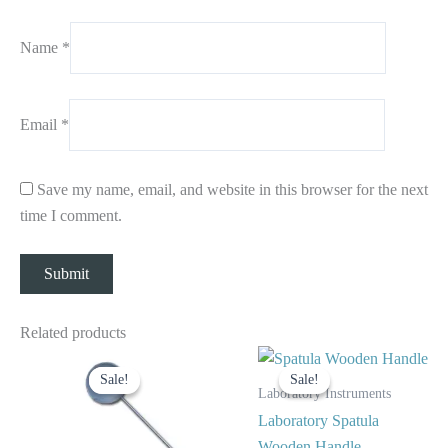
Name
*
Email
*
Save my name, email, and website in this browser for the next
time I comment.
Related products
Original
Current
Original
Current
price
price
price
price
Sale!
Sale!
Sale!
Sale!
was:
is:
was:
is:
Laboratory Instruments
$ 10.
$ 5.
$ 10.
$ 5.
Laboratory Spatula
Wooden Handle