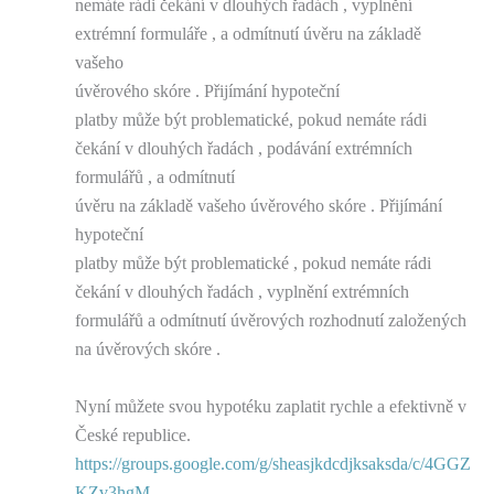
nemáte rádi čekání v dlouhých řadách , vyplnění
extrémní formuláře , a odmítnutí úvěru na základě
vašeho
úvěrového skóre . Přijímání hypoteční
platby může být problematické, pokud nemáte rádi
čekání v dlouhých řadách , podávání extrémních
formulářů , a odmítnutí
úvěru na základě vašeho úvěrového skóre . Přijímání
hypoteční
platby může být problematické , pokud nemáte rádi
čekání v dlouhých řadách , vyplnění extrémních
formulářů a odmítnutí úvěrových rozhodnutí založených
na úvěrových skóre .
Nyní můžete svou hypotéku zaplatit rychle a efektivně v
České republice.
https://groups.google.com/g/sheasjkdcdjksaksda/c/4GGZ
KZv3hgM